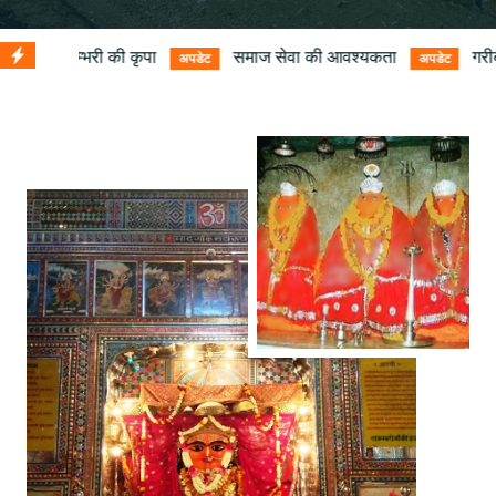
ा
समाज सेवा की आवश्यकता
गरीबों की सहायता
अपडेट
अपडेट
अपडेट